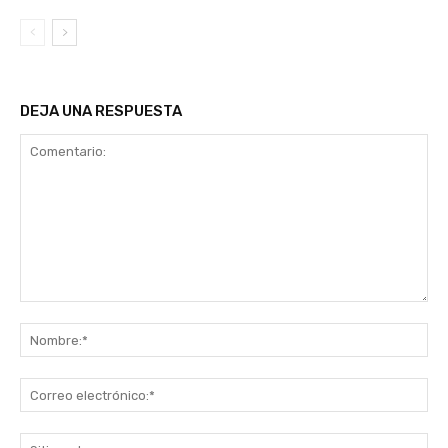
DEJA UNA RESPUESTA
Comentario:
No
Co
ele
Sit