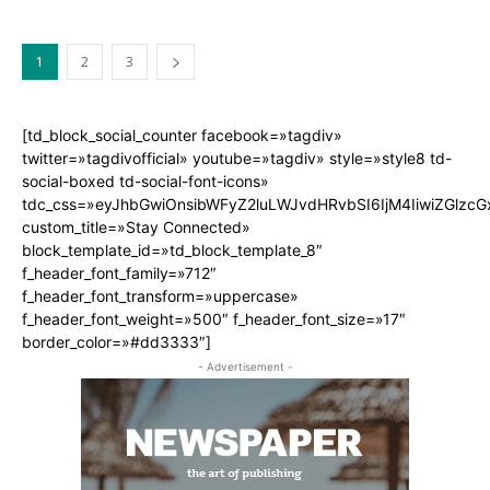
1
2
3
[td_block_social_counter facebook=»tagdiv»
twitter=»tagdivofficial» youtube=»tagdiv» style=»style8 td-
social-boxed td-social-font-icons»
tdc_css=»eyJhbGwiOnsibWFyZ2luLWJvdHRvbSI6IjM4IiwiZGlz
custom_title=»Stay Connected»
block_template_id=»td_block_template_8″
f_header_font_family=»712″
f_header_font_transform=»uppercase»
f_header_font_weight=»500″ f_header_font_size=»17″
border_color=»#dd3333″]
- Advertisement -