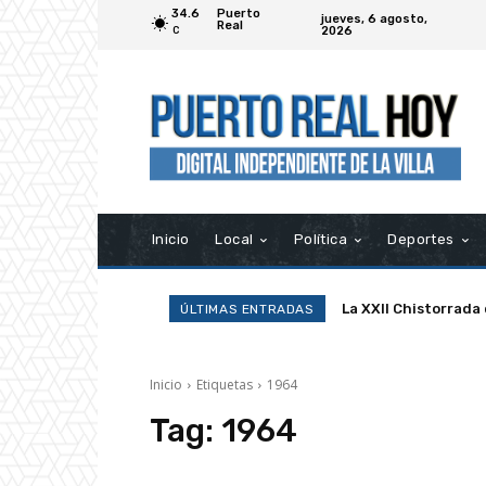
34.6
Puerto
jueves, 6 agosto,
Real
2026
C
Inicio
Local
Política
Deportes
La XXII Chistorrada
ÚLTIMAS ENTRADAS
Inicio
Etiquetas
1964
Tag:
1964