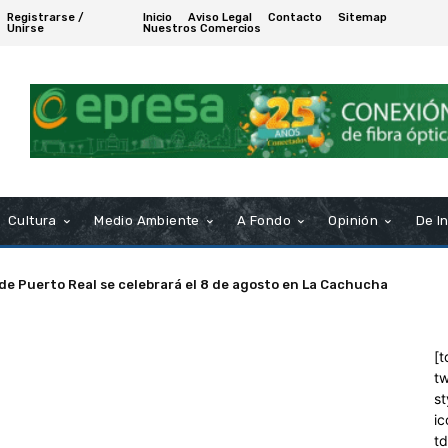
Registrarse /
Inicio
Aviso Legal
Contacto
Sitemap
Unirse
Nuestros Comercios
Cultura
Medio Ambiente
A Fondo
Opinión
De I
 de Puerto Real se celebrará el 8 de agosto en La Cachucha
[t
tw
st
ic
t