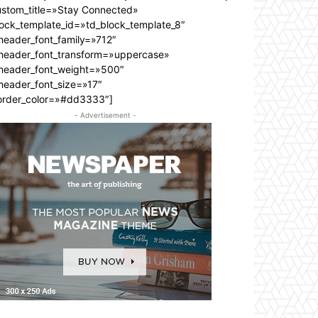
ustom_title=»Stay Connected»
lock_template_id=»td_block_template_8″
header_font_family=»712″
_header_font_transform=»uppercase»
_header_font_weight=»500″
header_font_size=»17″
order_color=»#dd3333″]
- Advertisement -