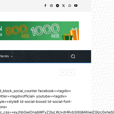
nterés
d_block_social_counter facebook=»tagdiv»
itter=»tagdivofficial» youtube=»tagdiv»
yle=»style8 td-social-boxed td-social-font-
ons»
dc_css=»eyJhbGwiOnsibWFyZ2luLWJvdHRvbSI6IjM4IiwiZGlzcGxhe