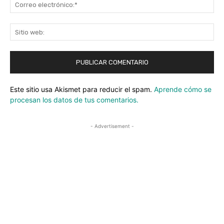
Co
ele
Sit
we
Este sitio usa Akismet para reducir el spam.
Aprende cómo se
procesan los datos de tus comentarios.
- Advertisement -