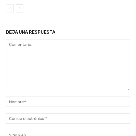
DEJA UNA RESPUESTA
Comentario:
No
Co
ele
Sit