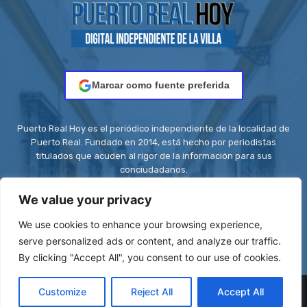
Marcar como fuente preferida
Puerto Real Hoy es el periódico independiente de la localidad de
Puerto Real. Fundado en 2014, está hecho por periodistas
titulados que acuden al rigor de la información para sus
conciudadanos.
Contacto:
redaccion@puertorealhoy.es
We value your privacy
We use cookies to enhance your browsing experience,
serve personalized ads or content, and analyze our traffic.
By clicking "Accept All", you consent to our use of cookies.
© Be First SL - ISSN: 2444-3662 || Registro ROMDA Nº
Customize
Reject All
Accept All
RS8C2UZT5H | Stock images by
Depositphotos
| Design images by