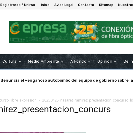
Registrarse / Unirse
Inicio
Aviso Legal
Contacto
Sitemap
Nuestro
Cultura
Medio Ambiente
A Fondo
Opinión
De I
 denuncia el «engañoso autobombo del equipo de gobierno sobre la
urso_libre_expresion
20250425_nazaret_ramirez_presentacion_concurso_li
irez_presentacion_concurs