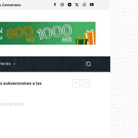
s Comercios
nterés
s subvenciones a las
bre_expresion