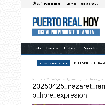
C
29
Puerto Real
viernes, 7 agosto, 2026
Inicio
Local
Política
Deportes
El PSOE Puerto Real
ÚLTIMAS ENTRADAS
asociaciones»
Inicio
20250425_nazaret_ramirez_presentacion_conc
20250425_nazaret_ram
o_libre_expresion