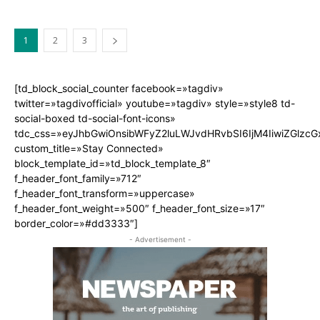
1
2
3
[td_block_social_counter facebook=»tagdiv»
twitter=»tagdivofficial» youtube=»tagdiv» style=»style8 td-
social-boxed td-social-font-icons»
tdc_css=»eyJhbGwiOnsibWFyZ2luLWJvdHRvbSI6IjM4IiwiZGlz
custom_title=»Stay Connected»
block_template_id=»td_block_template_8″
f_header_font_family=»712″
f_header_font_transform=»uppercase»
f_header_font_weight=»500″ f_header_font_size=»17″
border_color=»#dd3333″]
- Advertisement -