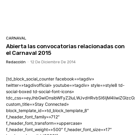
CARNAVAL
Abierta las convocatorias relacionadas con
el Carnaval 2015
Redacción
-
12 De Diciembre De 2014
[td_block_social_counter facebook=»tagdiv»
twitter=»tagdivofficial» youtube=»tagdiv» style=»style8 td-
social-boxed td-social-font-icons»
tdc_css=»eyJhbGwiOnsibWFyZ2luLWJvdHRvbSI6IjM4IiwiZGlz
custom_title=»Stay Connected»
block_template_id=»td_block_template_8″
f_header_font_family=»712″
f_header_font_transform=»uppercase»
f_header_font_weight=»500″ f_header_font_size=»17″