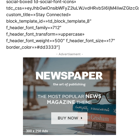
social-boxed td-social-font-icons»
tdc_css=»eyJhbGwiOnsibWFyZ2luLWJvdHRvbSI6IjM4IiwiZGlz
custom_title=»Stay Connected»
block_template_id=»td_block_template_8″
f_header_font_family=»712″
f_header_font_transform=»uppercase»
f_header_font_weight=»500″ f_header_font_size=»17″
border_color=»#dd3333″]
- Advertisement -