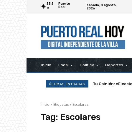
33.5
Puerto
sábado, 8 agosto,
Real
2026
C
Inicio
Local
Política
Deportes
Tu Opinión: «Elecci
ÚLTIMAS ENTRADAS
Inicio
Etiquetas
Escolares
Tag:
Escolares