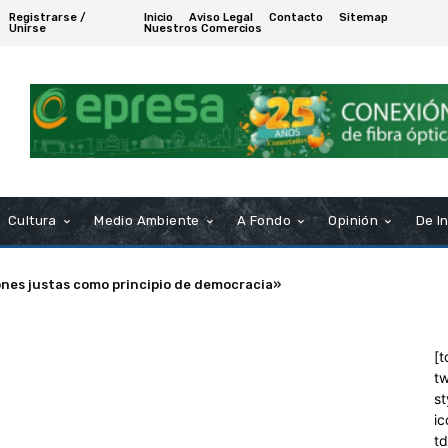
Registrarse /
Inicio
Aviso Legal
Contacto
Sitemap
Unirse
Nuestros Comercios
Cultura
Medio Ambiente
A Fondo
Opinión
De I
ones justas como principio de democracia»
[t
tw
st
ic
t