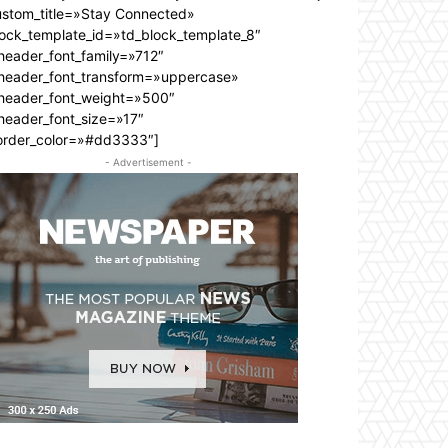
ustom_title=»Stay Connected»
lock_template_id=»td_block_template_8″
header_font_family=»712″
_header_font_transform=»uppercase»
_header_font_weight=»500″
header_font_size=»17″
order_color=»#dd3333″]
- Advertisement -