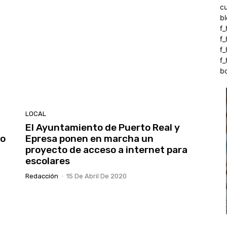
c
b
f_
f
f
f_
b
LOCAL
El Ayuntamiento de Puerto Real y
to
Epresa ponen en marcha un
proyecto de acceso a internet para
escolares
Redacción
-
15 De Abril De 2020