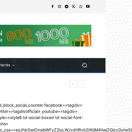
nterés
d_block_social_counter facebook=»tagdiv»
itter=»tagdivofficial» youtube=»tagdiv»
yle=»style8 td-social-boxed td-social-font-
ons»
dc_css=»eyJhbGwiOnsibWFyZ2luLWJvdHRvbSI6IjM4IiwiZGlzcGxhe