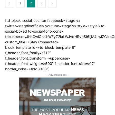
1
2
3
[td_block_social_counter facebook=»tagdiv»
twitter=»tagdivofficial» youtube=»tagdiv» style=»style8 td-
social-boxed td-social-font-icons»
tdc_css=»eyJhbGwiOnsibWFyZ2luLWJvdHRvbSI6IjM4IiwiZGlz
custom_title=»Stay Connected»
block_template_id=»td_block_template_8″
f_header_font_family=»712″
f_header_font_transform=»uppercase»
f_header_font_weight=»500″ f_header_font_size=»17″
border_color=»#dd3333″]
- Advertisement -