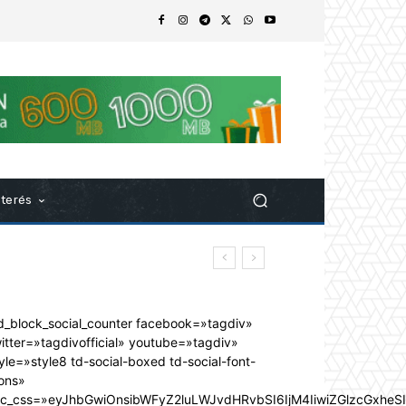
nterés
d_block_social_counter facebook=»tagdiv»
itter=»tagdivofficial» youtube=»tagdiv»
yle=»style8 td-social-boxed td-social-font-
ons»
dc_css=»eyJhbGwiOnsibWFyZ2luLWJvdHRvbSI6IjM4IiwiZGlzcGxhe