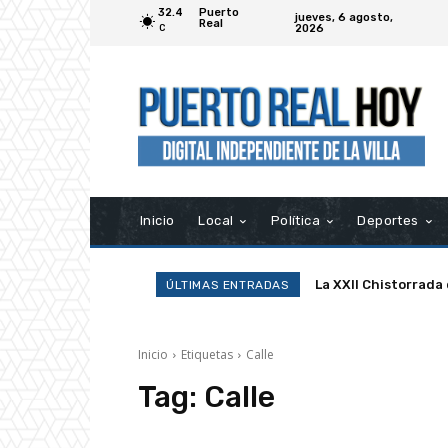
32.4
Puerto
jueves, 6 agosto,
Real
2026
C
Inicio
Local
Política
Deportes
La XXII Chistorrada
ÚLTIMAS ENTRADAS
Inicio
Etiquetas
Calle
Tag:
Calle