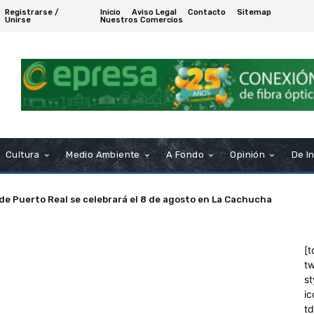
Registrarse /
Inicio
Aviso Legal
Contacto
Sitemap
Unirse
Nuestros Comercios
Cultura
Medio Ambiente
A Fondo
Opinión
De I
 de Puerto Real se celebrará el 8 de agosto en La Cachucha
[t
tw
st
ic
t