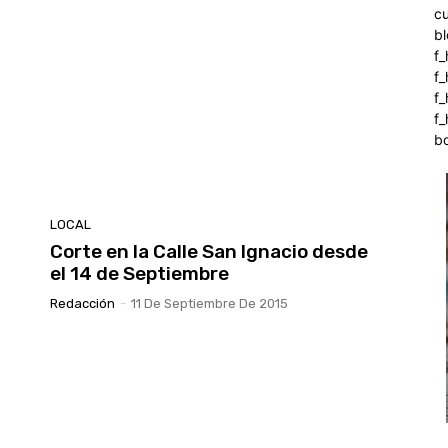
c
b
f_
f
f
f_
b
LOCAL
Corte en la Calle San Ignacio desde
el 14 de Septiembre
Redacción
-
11 De Septiembre De 2015