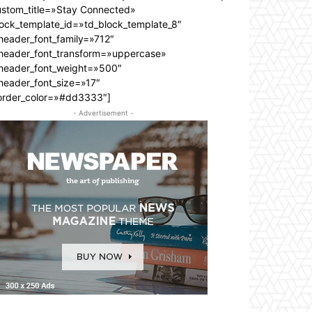
ustom_title=»Stay Connected»
lock_template_id=»td_block_template_8″
header_font_family=»712″
_header_font_transform=»uppercase»
_header_font_weight=»500″
header_font_size=»17″
order_color=»#dd3333″]
- Advertisement -