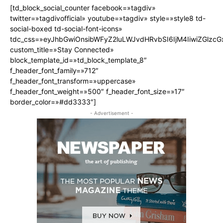
[td_block_social_counter facebook=»tagdiv»
twitter=»tagdivofficial» youtube=»tagdiv» style=»style8 td-
social-boxed td-social-font-icons»
tdc_css=»eyJhbGwiOnsibWFyZ2luLWJvdHRvbSI6IjM4IiwiZGlz
custom_title=»Stay Connected»
block_template_id=»td_block_template_8″
f_header_font_family=»712″
f_header_font_transform=»uppercase»
f_header_font_weight=»500″ f_header_font_size=»17″
border_color=»#dd3333″]
- Advertisement -