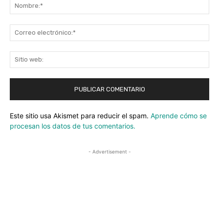
No
Co
ele
Sit
we
Este sitio usa Akismet para reducir el spam.
Aprende cómo se
procesan los datos de tus comentarios.
- Advertisement -