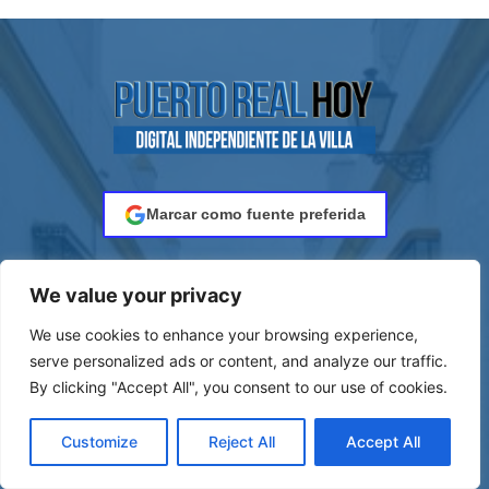
Marcar como fuente preferida
Puerto Real Hoy es el periódico independiente de la localidad de
We value your privacy
Puerto Real. Fundado en 2014, está hecho por periodistas
titulados que acuden al rigor de la información para sus
We use cookies to enhance your browsing experience,
conciudadanos.
serve personalized ads or content, and analyze our traffic.
By clicking "Accept All", you consent to our use of cookies.
Contacto:
redaccion@puertorealhoy.es
Customize
Reject All
Accept All