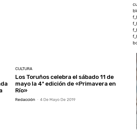
c
b
f_
f
f
f_
b
CULTURA
Los Toruños celebra el sábado 11 de
ada
mayo la 4ª edición de «Primavera en
a
Río»
Redacción
-
4 De Mayo De 2019