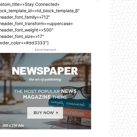
ustom_title=»Stay Connected»
lock_template_id=»td_block_template_8″
header_font_family=»712″
_header_font_transform=»uppercase»
_header_font_weight=»500″
header_font_size=»17″
order_color=»#dd3333″]
- Advertisement -