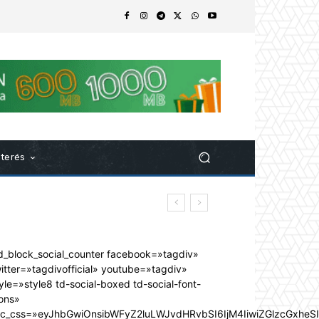
nterés
d_block_social_counter facebook=»tagdiv»
itter=»tagdivofficial» youtube=»tagdiv»
yle=»style8 td-social-boxed td-social-font-
ons»
dc_css=»eyJhbGwiOnsibWFyZ2luLWJvdHRvbSI6IjM4IiwiZGlzcGxhe