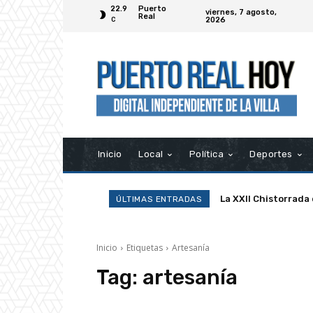
22.9
Puerto
viernes, 7 agosto,
Real
2026
C
Inicio
Local
Política
Deportes
La XXII Chistorrada
ÚLTIMAS ENTRADAS
Inicio
Etiquetas
Artesanía
Tag:
artesanía