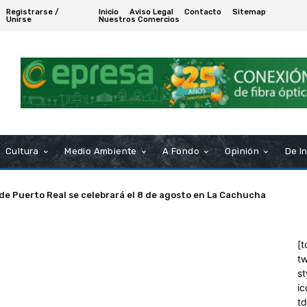
Registrarse /
Inicio
Aviso Legal
Contacto
Sitemap
Unirse
Nuestros Comercios
Cultura
Medio Ambiente
A Fondo
Opinión
De I
 de Puerto Real se celebrará el 8 de agosto en La Cachucha
[t
tw
st
ic
t