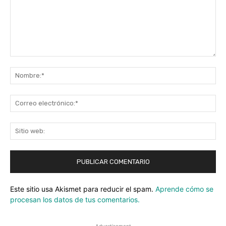
Comentario:
No
Co
ele
Sit
we
Este sitio usa Akismet para reducir el spam.
Aprende cómo se
procesan los datos de tus comentarios.
- Advertisement -