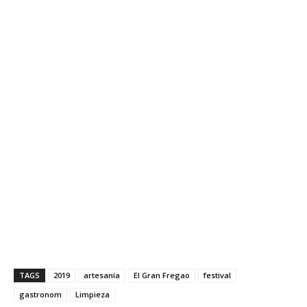
TAGS
2019
artesanía
El Gran Fregao
festival
gastronom
Limpieza