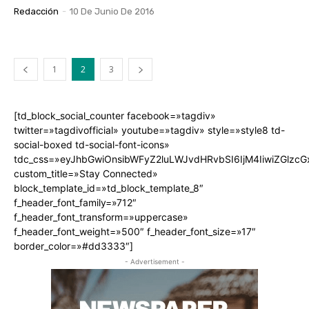
Redacción
-
10 De Junio De 2016
1
2
3
[td_block_social_counter facebook=»tagdiv»
twitter=»tagdivofficial» youtube=»tagdiv» style=»style8 td-
social-boxed td-social-font-icons»
tdc_css=»eyJhbGwiOnsibWFyZ2luLWJvdHRvbSI6IjM4IiwiZGlz
custom_title=»Stay Connected»
block_template_id=»td_block_template_8″
f_header_font_family=»712″
f_header_font_transform=»uppercase»
f_header_font_weight=»500″ f_header_font_size=»17″
border_color=»#dd3333″]
- Advertisement -