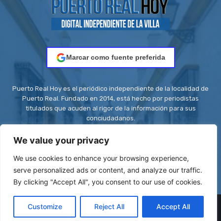
Marcar como fuente preferida
Puerto Real Hoy es el periódico independiente de la localidad de
Puerto Real. Fundado en 2014, está hecho por periodistas
titulados que acuden al rigor de la información para sus
conciudadanos.
Contacto:
redaccion@puertorealhoy.es
We value your privacy
We use cookies to enhance your browsing experience,
serve personalized ads or content, and analyze our traffic.
By clicking "Accept All", you consent to our use of cookies.
© Be First SL - ISSN: 2444-3662 || Registro ROMDA Nº
Customize
Reject All
Accept All
RS8C2UZT5H | Stock images by
Depositphotos
| Design images by
VistaCreate