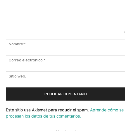
Comentario:
No
Co
ele
Sit
we
Este sitio usa Akismet para reducir el spam.
Aprende cómo se
procesan los datos de tus comentarios.