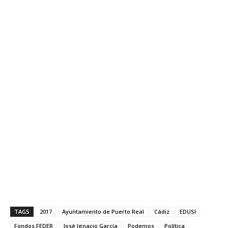
TAGS
2017
Ayuntamiento de Puerto Real
Cádiz
EDUSI
Fondos FEDER
José Ignacio García
Podemos
Política