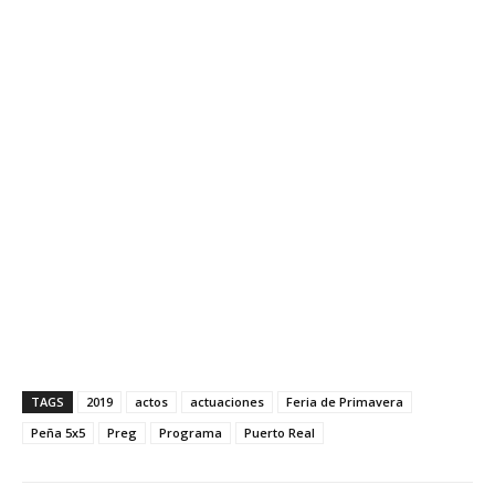
TAGS
2019
actos
actuaciones
Feria de Primavera
Peña 5x5
Preg
Programa
Puerto Real