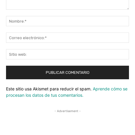
Comentario:
No
Co
ele
Sit
we
Este sitio usa Akismet para reducir el spam.
Aprende cómo se
procesan los datos de tus comentarios.
- Advertisement -