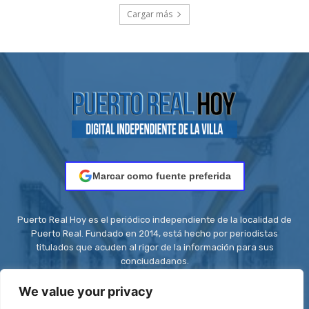
Cargar más
Marcar como fuente preferida
Puerto Real Hoy es el periódico independiente de la localidad de
Puerto Real. Fundado en 2014, está hecho por periodistas
titulados que acuden al rigor de la información para sus
conciudadanos.
Contacto:
redaccion@puertorealhoy.es
We value your privacy