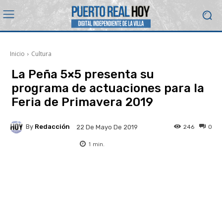
Inicio
Cultura
La Peña 5×5 presenta su
programa de actuaciones para la
Feria de Primavera 2019
By
Redacción
246
0
22 De Mayo De 2019
1
min.