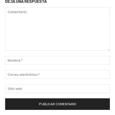
DEJA UNA RESPUESTA
Comentario:
No
Co
ele
Sit
we