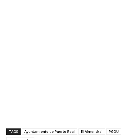
TAGS
Ayuntamiento de Puerto Real
El Almendral
PGOU