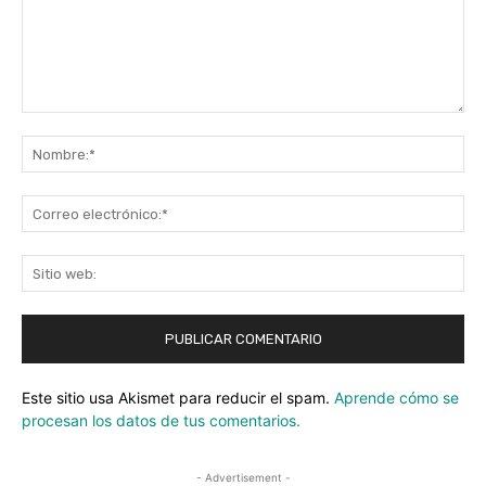
Comentario:
No
Co
ele
Sit
we
Este sitio usa Akismet para reducir el spam.
Aprende cómo se
procesan los datos de tus comentarios.
- Advertisement -