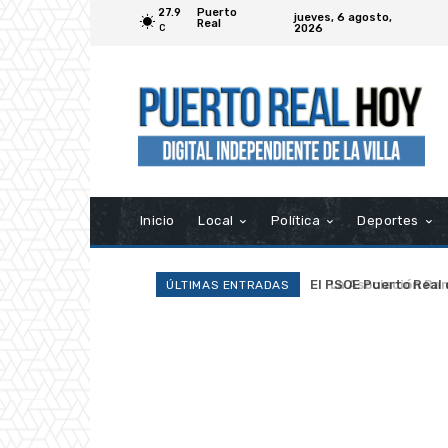
27.9
Puerto
jueves, 6 agosto,
Real
2026
C
Inicio
Local
Política
Deportes
La Asociación Ramp
ÚLTIMAS ENTRADAS