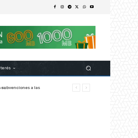
nterés
z