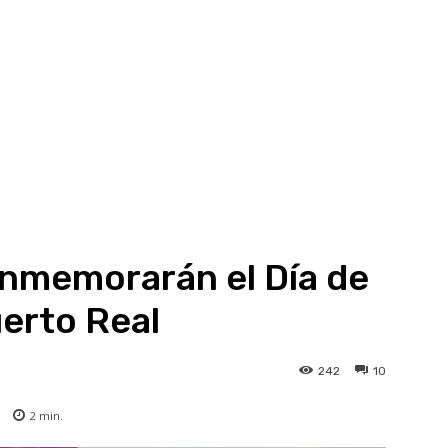
onmemorarán el Día de
uerto Real
242
10
2
min.