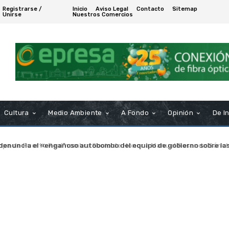
Registrarse /
Inicio
Aviso Legal
Contacto
Sitemap
Unirse
Nuestros Comercios
Cultura
Medio Ambiente
A Fondo
Opinión
De I
a de Puerto Real nombra Socio de Honor a Manuel Rosendo Sánche