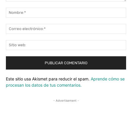
Comentario:
No
Co
ele
Sit
we
Este sitio usa Akismet para reducir el spam.
Aprende cómo se
procesan los datos de tus comentarios.
- Advertisement -