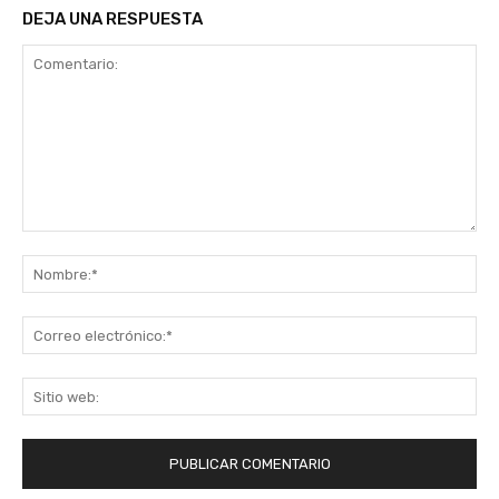
DEJA UNA RESPUESTA
Comentario:
No
Co
ele
Sit
we