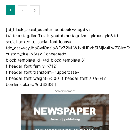
1
2
[td_block_social_counter facebook=»tagdiv»
twitter=»tagdivofficial» youtube=»tagdiv» style=»style8 td-
social-boxed td-social-font-icons»
tdc_css=»eyJhbGwiOnsibWFyZ2luLWJvdHRvbSI6IjM4IiwiZGlz
custom_title=»Stay Connected»
block_template_id=»td_block_template_8″
f_header_font_family=»712″
f_header_font_transform=»uppercase»
f_header_font_weight=»500″ f_header_font_size=»17″
border_color=»#dd3333″]
- Advertisement -