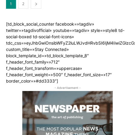
1
2
[td_block_social_counter facebook=»tagdiv»
twitter=»tagdivofficial» youtube=»tagdiv» style=»style8 td-
social-boxed td-social-font-icons»
tdc_css=»eyJhbGwiOnsibWFyZ2luLWJvdHRvbSI6IjM4IiwiZGlz
custom_title=»Stay Connected»
block_template_id=»td_block_template_8″
f_header_font_family=»712″
f_header_font_transform=»uppercase»
f_header_font_weight=»500″ f_header_font_size=»17″
border_color=»#dd3333″]
- Advertisement -