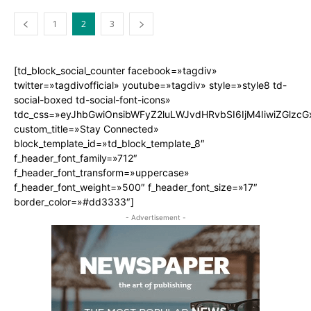
1
2
3
[td_block_social_counter facebook=»tagdiv»
twitter=»tagdivofficial» youtube=»tagdiv» style=»style8 td-
social-boxed td-social-font-icons»
tdc_css=»eyJhbGwiOnsibWFyZ2luLWJvdHRvbSI6IjM4IiwiZGlz
custom_title=»Stay Connected»
block_template_id=»td_block_template_8″
f_header_font_family=»712″
f_header_font_transform=»uppercase»
f_header_font_weight=»500″ f_header_font_size=»17″
border_color=»#dd3333″]
- Advertisement -