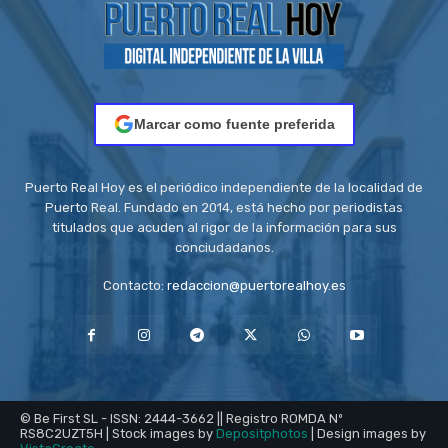
Marcar como fuente preferida
Puerto Real Hoy es el periódico independiente de la localidad de
Puerto Real. Fundado en 2014, está hecho por periodistas
titulados que acuden al rigor de la información para sus
conciudadanos.
Contacto:
redaccion@puertorealhoy.es
© Be First SL - ISSN: 2444-3662 || Registro ROMDA Nº
RS8C2UZT5H | Stock images by
Depositphotos
| Design images by