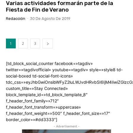
Varias actividades formarán parte de la
Fiesta de Fin de Verano
Redacción
-
30 De Agosto De 2019
1
2
3
[td_block_social_counter facebook=»tagdiv»
twitter=»tagdivofficial» youtube=»tagdiv» style=»style8 td-
social-boxed td-social-font-icons»
tdc_css=»eyJhbGwiOnsibWFyZ2luLWJvdHRvbSI6IjM4IiwiZGlz
custom_title=»Stay Connected»
block_template_id=»td_block_template_8″
f_header_font_family=»712″
f_header_font_transform=»uppercase»
f_header_font_weight=»500″ f_header_font_size=»17″
border_color=»#dd3333″]
- Advertisement -