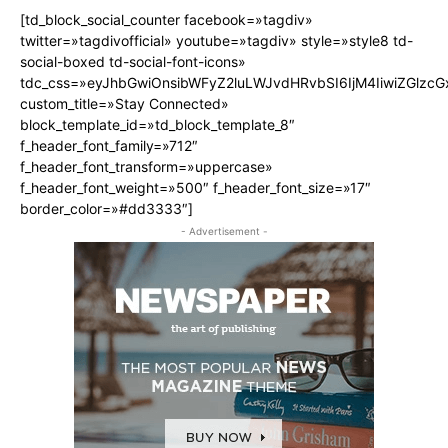
[td_block_social_counter facebook=»tagdiv»
twitter=»tagdivofficial» youtube=»tagdiv» style=»style8 td-
social-boxed td-social-font-icons»
tdc_css=»eyJhbGwiOnsibWFyZ2luLWJvdHRvbSI6IjM4IiwiZGlz
custom_title=»Stay Connected»
block_template_id=»td_block_template_8″
f_header_font_family=»712″
f_header_font_transform=»uppercase»
f_header_font_weight=»500″ f_header_font_size=»17″
border_color=»#dd3333″]
- Advertisement -