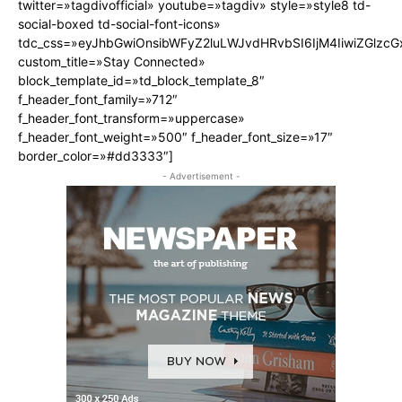
twitter=»tagdivofficial» youtube=»tagdiv» style=»style8 td-
social-boxed td-social-font-icons»
tdc_css=»eyJhbGwiOnsibWFyZ2luLWJvdHRvbSI6IjM4IiwiZGlz
custom_title=»Stay Connected»
block_template_id=»td_block_template_8″
f_header_font_family=»712″
f_header_font_transform=»uppercase»
f_header_font_weight=»500″ f_header_font_size=»17″
border_color=»#dd3333″]
- Advertisement -