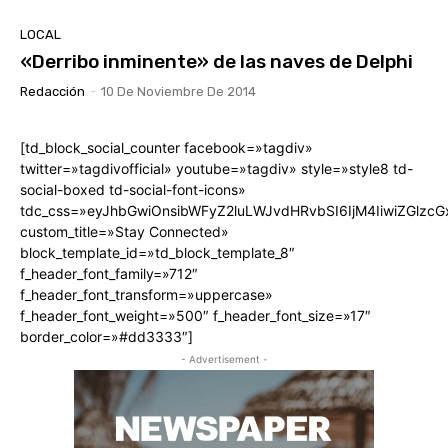
LOCAL
«Derribo inminente» de las naves de Delphi
Redacción
-
10 De Noviembre De 2014
[td_block_social_counter facebook=»tagdiv»
twitter=»tagdivofficial» youtube=»tagdiv» style=»style8 td-
social-boxed td-social-font-icons»
tdc_css=»eyJhbGwiOnsibWFyZ2luLWJvdHRvbSI6IjM4IiwiZGlz
custom_title=»Stay Connected»
block_template_id=»td_block_template_8″
f_header_font_family=»712″
f_header_font_transform=»uppercase»
f_header_font_weight=»500″ f_header_font_size=»17″
border_color=»#dd3333″]
- Advertisement -