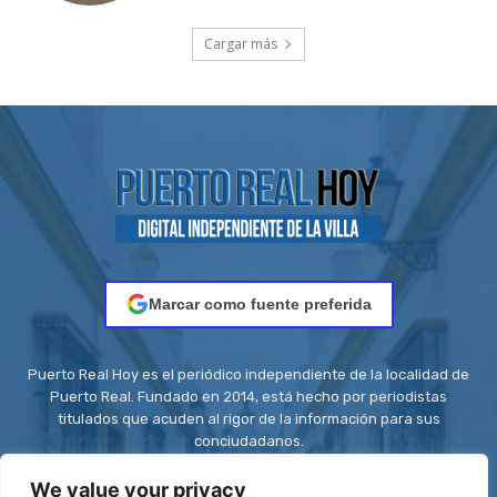
Cargar más
Marcar como fuente preferida
Puerto Real Hoy es el periódico independiente de la localidad de
Puerto Real. Fundado en 2014, está hecho por periodistas
titulados que acuden al rigor de la información para sus
conciudadanos.
Contacto:
redaccion@puertorealhoy.es
We value your privacy