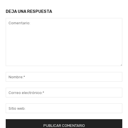
DEJA UNA RESPUESTA
Comentario:
No
Co
ele
Sit
we