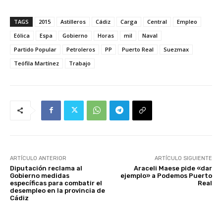
TAGS
2015
Astilleros
Cádiz
Carga
Central
Empleo
Eólica
Espa
Gobierno
Horas
mil
Naval
Partido Popular
Petroleros
PP
Puerto Real
Suezmax
Teófila Martínez
Trabajo
ARTÍCULO ANTERIOR
ARTÍCULO SIGUIENTE
Diputación reclama al
Araceli Maese pide «dar
Gobierno medidas
ejemplo» a Podemos Puerto
específicas para combatir el
Real
desempleo en la provincia de
Cádiz