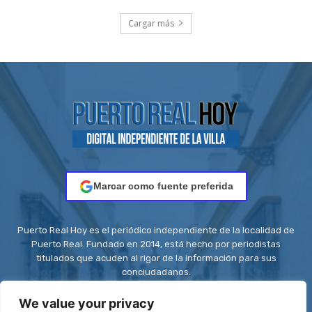
Cargar más
Marcar como fuente preferida
Puerto Real Hoy es el periódico independiente de la localidad de
Puerto Real. Fundado en 2014, está hecho por periodistas
titulados que acuden al rigor de la información para sus
conciudadanos.
Contacto:
redaccion@puertorealhoy.es
We value your privacy