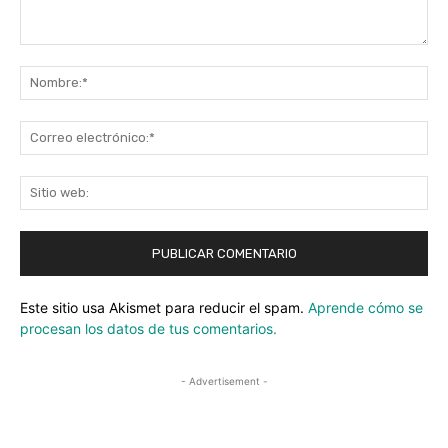
Comentario:
No
Co
ele
Sit
we
Este sitio usa Akismet para reducir el spam.
Aprende cómo se
procesan los datos de tus comentarios.
- Advertisement -