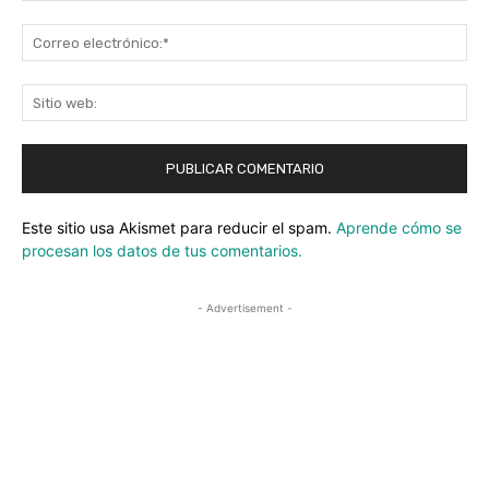
Co
ele
Sit
we
Este sitio usa Akismet para reducir el spam.
Aprende cómo se
procesan los datos de tus comentarios.
- Advertisement -