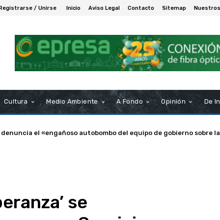
Registrarse / Unirse
Inicio
Aviso Legal
Contacto
Sitemap
Nuestros
Cultura
Medio Ambiente
A Fondo
Opinión
De I
a de Puerto Real nombra Socio de Honor a Manuel Rosendo Sánche
peranza’ se