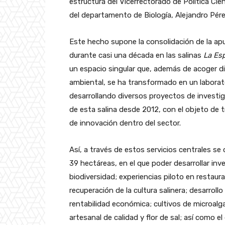
estructura del Vicerrectorado de Política Cie
del departamento de Biología, Alejandro Pér
Este hecho supone la consolidación de la apu
durante casi una década en las salinas
La Es
un espacio singular que, además de acoger di
ambiental, se ha transformado en un laborato
desarrollando diversos proyectos de investi
de esta salina desde 2012, con el objeto de 
de innovación dentro del sector.
Así, a través de estos servicios centrales se
39 hectáreas, en el que poder desarrollar inv
biodiversidad; experiencias piloto en restaur
recuperación de la cultura salinera; desarrol
rentabilidad económica; cultivos de microalga
artesanal de calidad y flor de sal; así como 