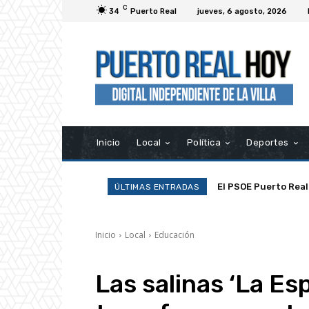
C
34
Puerto Real
jueves, 6 agosto, 2026
Inicio
Local
Política
Deportes
La Asociación Ramp
ÚLTIMAS ENTRADAS
Inicio
Local
Educación
Las salinas ‘La Es