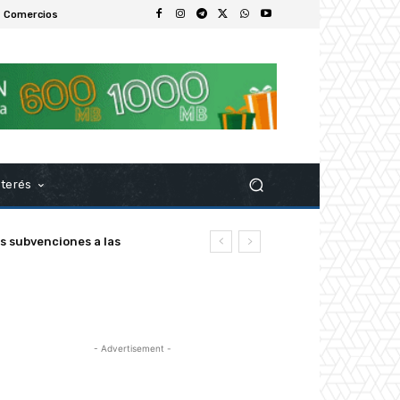
 Comercios
nterés
z
- Advertisement -