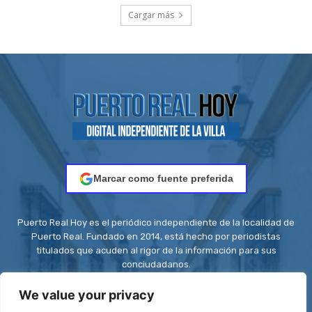
Cargar más
Marcar como fuente preferida
Puerto Real Hoy es el periódico independiente de la localidad de
Puerto Real. Fundado en 2014, está hecho por periodistas
titulados que acuden al rigor de la información para sus
conciudadanos.
Contacto:
redaccion@puertorealhoy.es
We value your privacy