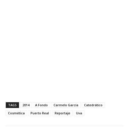
TAGS
2014
A Fondo
Carmelo García
Catedrático
Cosmética
Puerto Real
Reportaje
Uva