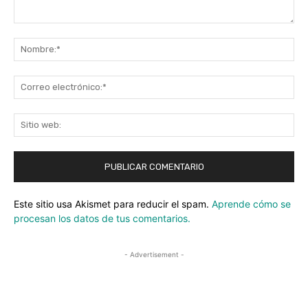
Comentario:
No
Co
ele
Sit
we
Este sitio usa Akismet para reducir el spam.
Aprende cómo se
procesan los datos de tus comentarios.
- Advertisement -