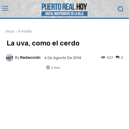
Inicio
A Fondo
La uva, como el cerdo
By
Redacción
337
0
6 De Agosto De 2014
3
min.