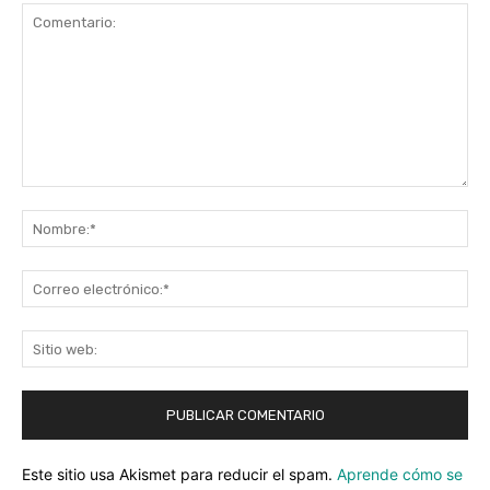
Comentario:
No
Co
ele
Sit
we
Este sitio usa Akismet para reducir el spam.
Aprende cómo se