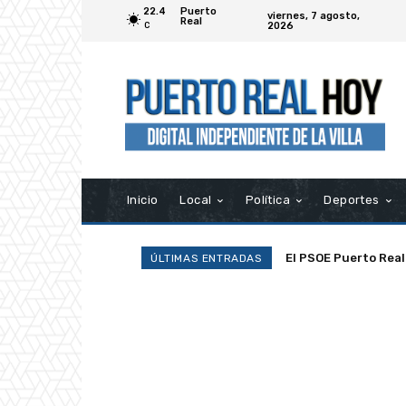
22.4
Puerto
viernes, 7 agosto,
Real
2026
C
Inicio
Local
Política
Deportes
El PSOE Puerto Real de
La Asociación Ramp
ÚLTIMAS ENTRADAS
asociaciones»