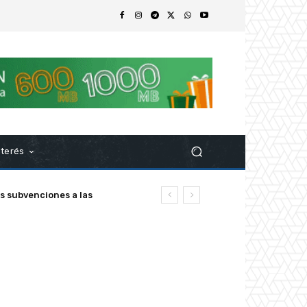
nterés
ubvenciones a las
z