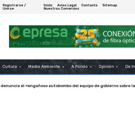
Registrarse /
Inicio
Aviso Legal
Contacto
Sitemap
Unirse
Nuestros Comercios
Cultura
Medio Ambiente
A Fondo
Opinión
De I
nuncia el «engañoso autobombo del equipo de gobierno sobre las s
a de Puerto Real nombra Socio de Honor a Manuel Rosendo Sánche