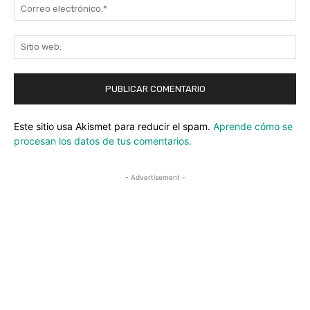
Co
ele
Sit
we
Este sitio usa Akismet para reducir el spam.
Aprende cómo se
procesan los datos de tus comentarios.
- Advertisement -