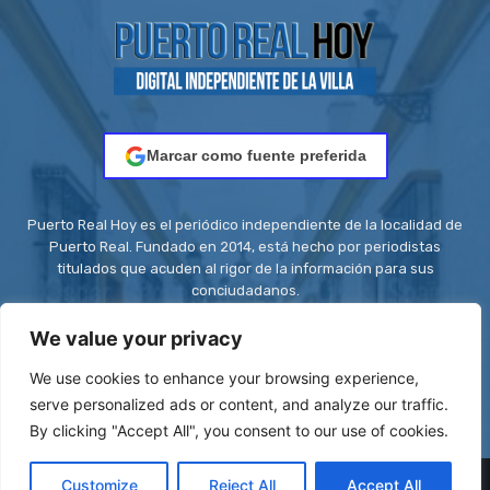
Marcar como fuente preferida
Puerto Real Hoy es el periódico independiente de la localidad de
Puerto Real. Fundado en 2014, está hecho por periodistas
titulados que acuden al rigor de la información para sus
conciudadanos.
Contacto:
redaccion@puertorealhoy.es
We value your privacy
We use cookies to enhance your browsing experience,
serve personalized ads or content, and analyze our traffic.
By clicking "Accept All", you consent to our use of cookies.
© Be First SL - ISSN: 2444-3662 || Registro ROMDA Nº
Customize
Reject All
Accept All