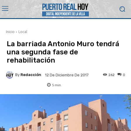
Inicio
Local
La barriada Antonio Muro tendrá
una segunda fase de
rehabilitación
By
Redacción
262
0
12 De Diciembre De 2017
5
min.