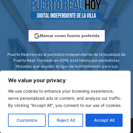
Marcar como fuente preferida
Puerto Real Hoy es el periódico independiente de la localidad de
Puerto Real. Fundado en 2014, está hecho por periodistas
titulados que acuden al rigor de la información para sus
conciudadanos.
We value your privacy
Contacto:
redaccion@puertorealhoy.es
We use cookies to enhance your browsing experience,
serve personalized ads or content, and analyze our traffic.
By clicking "Accept All", you consent to our use of cookies.
Customize
Reject All
Accept All
© Be First SL - ISSN: 2444-3662 || Registro ROMDA Nº
RS8C2UZT5H | Stock images by
Depositphotos
| Design images by
VistaCreate