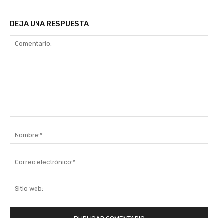
DEJA UNA RESPUESTA
Comentario:
No
Co
ele
Sit
we