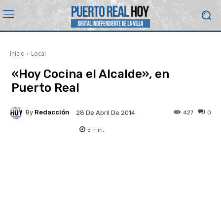
Inicio
Local
«Hoy Cocina el Alcalde», en
Puerto Real
By
Redacción
427
0
28 De Abril De 2014
3
min.