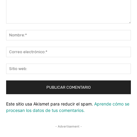
Comentario:
No
Co
ele
Sit
we
Este sitio usa Akismet para reducir el spam.
Aprende cómo se
procesan los datos de tus comentarios.
- Advertisement -