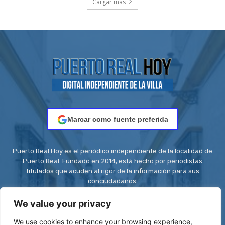
Cargar más
Marcar como fuente preferida
Puerto Real Hoy es el periódico independiente de la localidad de
Puerto Real. Fundado en 2014, está hecho por periodistas
titulados que acuden al rigor de la información para sus
conciudadanos.
Contacto:
redaccion@puertorealhoy.es
We value your privacy
We use cookies to enhance your browsing experience,