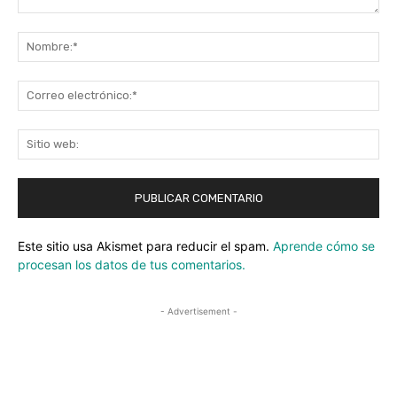
Comentario:
No
Co
ele
Sit
we
Este sitio usa Akismet para reducir el spam.
Aprende cómo se
procesan los datos de tus comentarios.
- Advertisement -