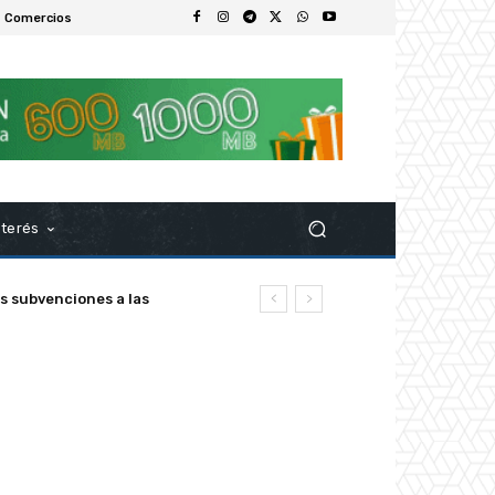
 Comercios
nterés
ubvenciones a las
z