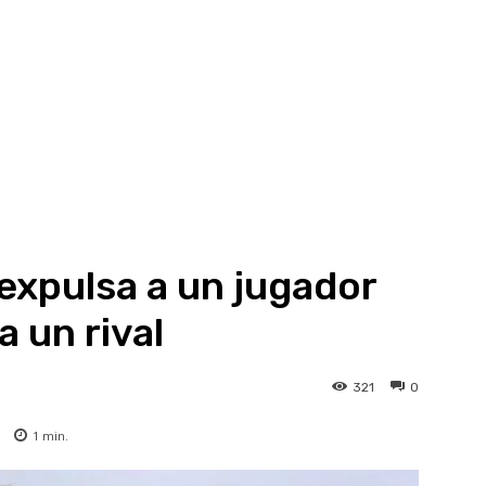
 expulsa a un jugador
a un rival
321
0
1
min.