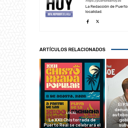
https://puertorealhoy.es
La Redacción de Puerto 
localidad.
ARTÍCULOS RELACIONADOS
El P
denun
LOCAL
autobo
La XXII Chistorrada de
gobi
Puerto Real se celebrará el
subv