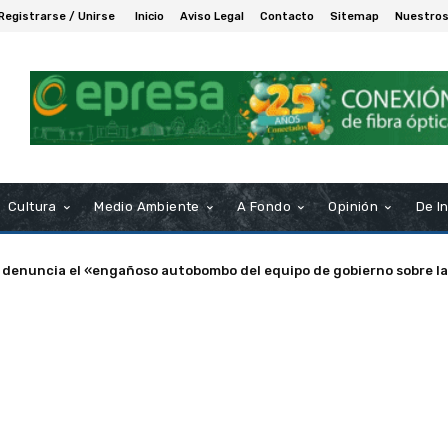
Registrarse / Unirse
Inicio
Aviso Legal
Contacto
Sitemap
Nuestros
Cultura
Medio Ambiente
A Fondo
Opinión
De I
enuncia el «engañoso autobombo del equipo de gobierno sobre las s
a de Puerto Real nombra Socio de Honor a Manuel Rosendo Sánche