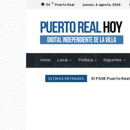
C
34
Puerto Real
jueves, 6 agosto, 2026
Inicio
Local
Política
Deportes
El PSOE Puerto Real d
La Asociación Ramp
ÚLTIMAS ENTRADAS
asociaciones»