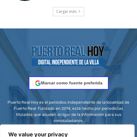
Cargar más
Marcar como fuente preferida
Puerto Real Hoy es el periódico independiente de la localidad de
Puerto Real. Fundado en 2014, está hecho por periodistas
titulados que acuden al rigor de la información para sus
conciudadanos.
Contacto:
redaccion@puertorealhoy.es
We value your privacy