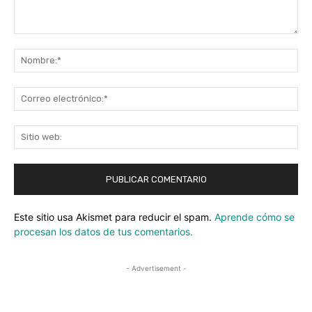
Comentario:
No
Co
ele
Sit
we
Este sitio usa Akismet para reducir el spam.
Aprende cómo se
procesan los datos de tus comentarios.
- Advertisement -