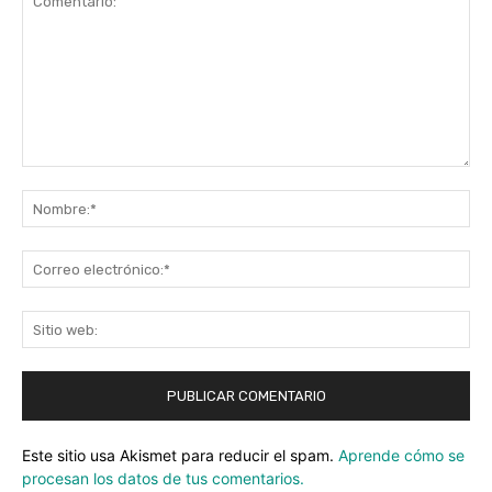
Comentario:
No
Co
ele
Sit
we
Este sitio usa Akismet para reducir el spam.
Aprende cómo se
procesan los datos de tus comentarios.